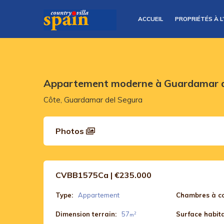
ACCUEIL
PROPRIÉTÉS À L
Appartement moderne à Guardamar d
Côte, Guardamar del Segura
Photos
CVBB1575Ca | €235.000
Type:
Appartement
Chambres à co
Dimension terrain:
57
Surface habita
2
m