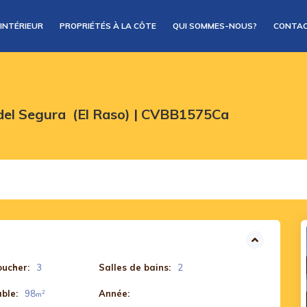
’INTÉRIEUR
PROPRIÉTÉS À LA CÔTE
QUI SOMMES-NOUS?
CONTA
el Segura (El Raso) | CVBB1575Ca
ucher:
3
Salles de bains:
2
ble:
98
Année:
2
m