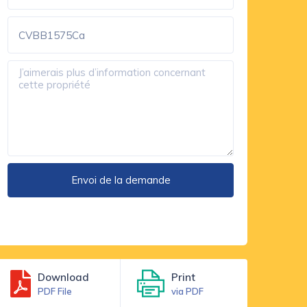
Download
Print
PDF File
via PDF